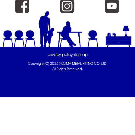
privacy policy
sitemap
Copyright (C) 2024 KOJIMA METAL FITTING CO.,LTD.
All Rights Reserved.