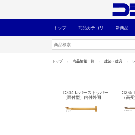
トップ
商品カテゴリ
新商品
トップ
商品情報一覧
建築・建具
O334 レバーストッパー
O33
（面付型）内付外開
（高受