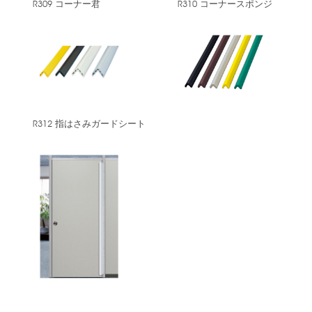
R309 コーナー君
R310 コーナースポンジ
R312 指はさみガードシート