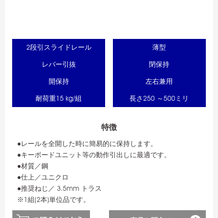
2段引スライドレール
薄型
レバー引抜
閉保持
開保持
左右兼用
耐荷重15 kg/組
長さ250 ～500ミリ
特徴
●レールを全開した時に簡易的に保持します。
●キーボードユニット等の動作引出しに最適です。
●材質／鋼
●仕上／ユニクロ
●推奨ねじ／ 3.5mm トラス
※1組(2本)単位品です。