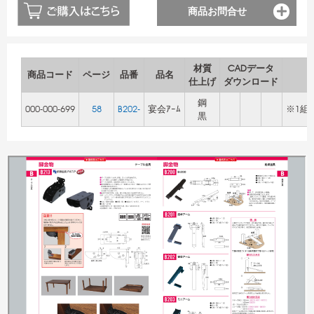
商品お問合せ
材質
CADデータ
商品コード
ページ
品番
品名
仕上げ
ダウンロード
鋼
000-000-699
58
B202-
宴会ｱｰﾑ
※1組(
黒