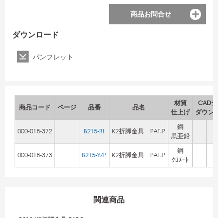
商品お問合せ
ダウンロード
パンフレット
材質
CAD
商品コード
ページ
品番
品名
仕上げ
ダウン
鋼
000-018-372
B215-BL
K2折脚金具 PAT.P
黒亜鉛
鋼
000-018-373
B215-YZP
K2折脚金具 PAT.P
ｸﾛﾒｰﾄ
関連商品