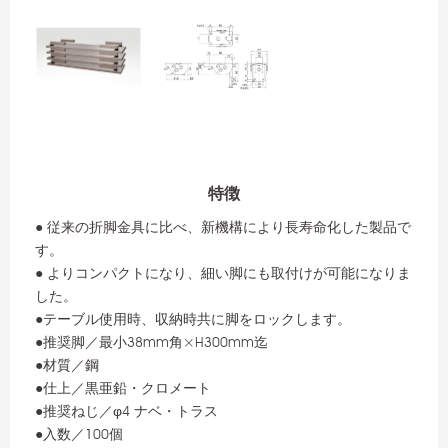
特徴
● 従来の折脚金具に比べ、新機構により長寿命化した製品で
す。
● よりコンパクトになり、細い脚にも取付けが可能になりま
した。
●テーブル使用時、収納時共に脚をロックします。
●推奨脚／最小38mm角×H300mm迄
●材質／鋼
●仕上／黒亜鉛・クロメート
●推奨ねじ／φ4 ナベ・トラス
●入数／100個