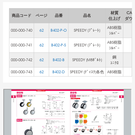
材質
CA
商品コード
ページ
品番
品名
仕上げ
ダウ
ABS樹脂
000-000-740
62
B402-P-O
SPEEDY (ﾌﾟﾚｰﾄ)
ｼﾙﾊﾞｰ
ABS樹脂
000-000-741
62
B402-P-S
SPEEDY (ﾌﾟﾚｰﾄ)
ｼﾙﾊﾞｰ
鋼
000-000-742
62
B402-B
SPEEDY (M8ﾎﾞﾙﾄ)
ﾕﾆｸﾛ
000-000-743
62
B402-D
SPEEDY (ﾃﾞｨｽｸ)各色
ABS樹脂