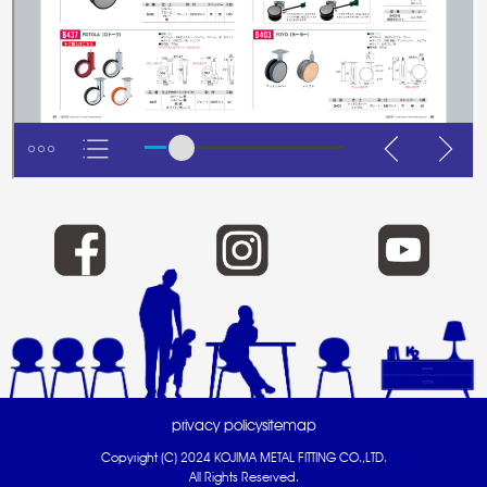
privacy policy
sitemap
Copyright (C) 2024 KOJIMA METAL FITTING CO.,LTD.
All Rights Reserved.