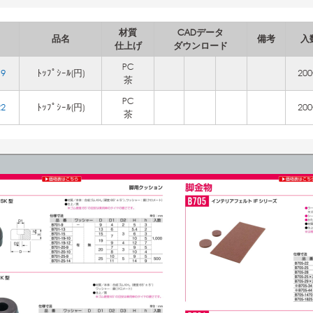
材質
CADデータ
品名
備考
入
仕上げ
ダウンロード
PC
19
ﾄｯﾌﾟｼｰﾙ(円)
20
茶
PC
22
ﾄｯﾌﾟｼｰﾙ(円)
20
茶