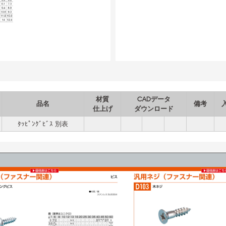
材質
CADデータ
品名
備考
仕上げ
ダウンロード
ﾀｯﾋﾟﾝｸﾞﾋﾞｽ 別表