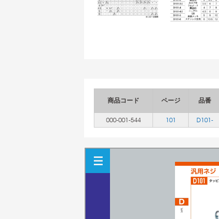
商品コード
ページ
品番
000-001-544
101
D101-