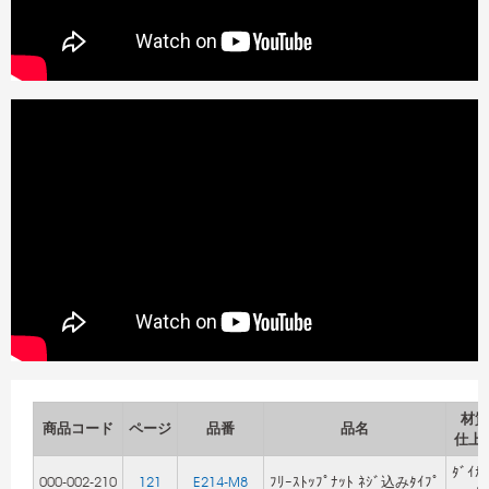
材質
商品コード
ページ
品番
品名
仕上
ﾀﾞｲｶ
000-002-210
121
E214-M8
ﾌﾘｰｽﾄｯﾌﾟﾅｯﾄ ﾈｼﾞ込みﾀｲﾌﾟ