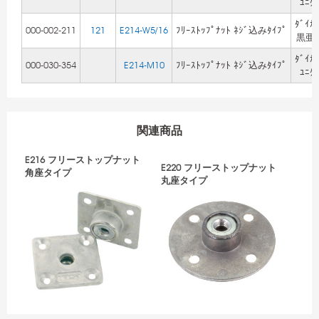
ﾕﾆｸ
ﾀﾞｲｶ
000-002-211
121
E214-W5/16
ﾌﾘｰｽﾄｯﾌﾟﾅｯﾄ ﾈｼﾞ込みﾀｲﾌﾟ
黒亜
ﾀﾞｲｶ
000-030-354
E214-M10
ﾌﾘｰｽﾄｯﾌﾟﾅｯﾄ ﾈｼﾞ込みﾀｲﾌﾟ
ﾕﾆｸ
関連商品
E216 フリーストップナット
E220 フリーストップナット
角座タイプ
丸座タイプ