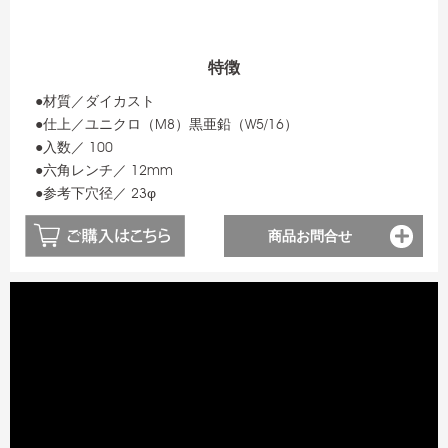
特徴
●材質／ダイカスト
●仕上／ユニクロ（M8）黒亜鉛（W5/16）
●入数／ 100
●六角レンチ／ 12mm
●参考下穴径／ 23φ
商品お問合せ