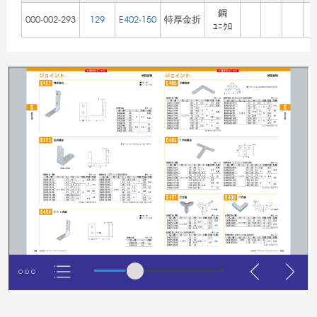
鋼
000-002-293
129
E402-150
特厚金折
ﾕﾆｸﾛ