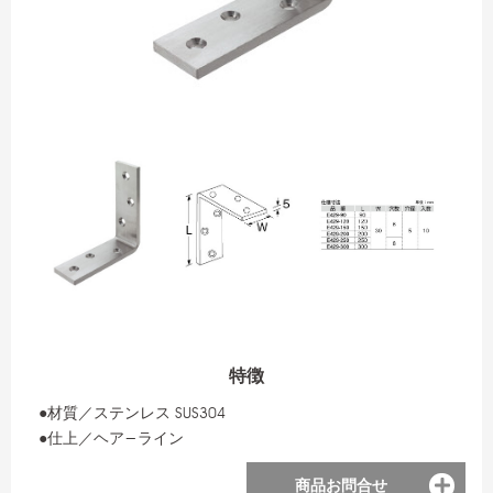
特徴
●材質／ステンレス SUS304
●仕上／ヘア−ライン
商品お問合せ