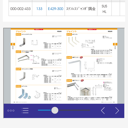
SUS
000-002-433
133
E429-300
ｽﾃﾝﾚｽｼﾞｬﾝﾎﾞ隅金
HL