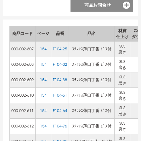
商品お問合せ
材質
CA
商品コード
ページ
品番
品名
仕上げ
ダウ
SUS
000-002-607
154
F104-25
ｽﾃﾝﾚｽ薄口丁番 ﾋﾞｽ付
磨き
SUS
000-002-608
154
F104-32
ｽﾃﾝﾚｽ薄口丁番 ﾋﾞｽ付
磨き
SUS
000-002-609
154
F104-38
ｽﾃﾝﾚｽ薄口丁番 ﾋﾞｽ付
磨き
SUS
000-002-610
154
F104-51
ｽﾃﾝﾚｽ薄口丁番 ﾋﾞｽ付
磨き
SUS
000-002-611
154
F104-64
ｽﾃﾝﾚｽ薄口丁番 ﾋﾞｽ付
磨き
SUS
000-002-612
154
F104-76
ｽﾃﾝﾚｽ薄口丁番 ﾋﾞｽ付
磨き
SUS