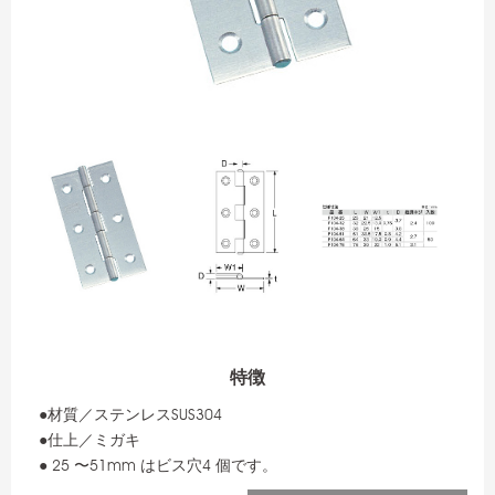
特徴
●材質／ステンレスSUS304
●仕上／ミガキ
● 25 〜51mm はビス穴4 個です。