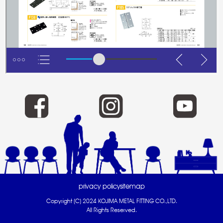
privacy policy
sitemap
Copyright (C) 2024 KOJIMA METAL FITTING CO.,LTD.
All Rights Reserved.