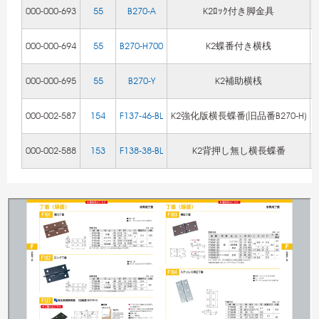
000-000-693
55
B270-A
K2ﾛｯｸ付き脚金具
000-000-694
55
B270-H700
K2蝶番付き横桟
000-000-695
55
B270-Y
K2補助横桟
000-002-587
154
F137-46-BL
K2強化版横長蝶番(旧品番B270-H)
000-002-588
153
F138-38-BL
K2背押し無し横長蝶番