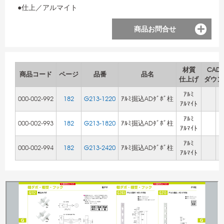
●仕上／アルマイト
商品お問合せ
材質
CAD
商品コード
ページ
品番
品名
仕上げ
ダウン
ｱﾙﾐ
000-002-992
182
G213-1220
ｱﾙﾐ掘込ADﾀﾞﾎﾞ柱
ｱﾙﾏｲﾄ
ｱﾙﾐ
000-002-993
182
G213-1820
ｱﾙﾐ掘込ADﾀﾞﾎﾞ柱
ｱﾙﾏｲﾄ
ｱﾙﾐ
000-002-994
182
G213-2420
ｱﾙﾐ掘込ADﾀﾞﾎﾞ柱
ｱﾙﾏｲﾄ