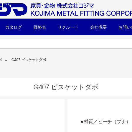
カタログ
価格表
リクルート
会社概要
お問い
ボ
G407 ビスケットダボ
G407 ビスケットダボ
●材質／ビーチ（ブナ）