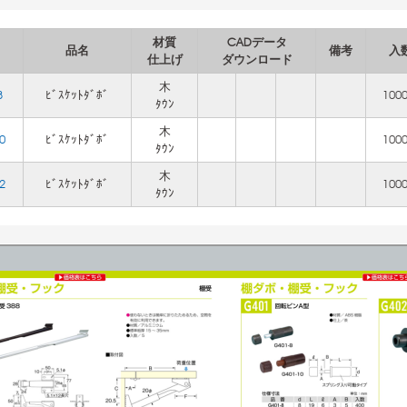
材質
CADデータ
品名
備考
入
仕上げ
ダウンロード
木
8
ﾋﾞｽｹｯﾄﾀﾞﾎﾞ
100
ﾀｳﾝ
木
0
ﾋﾞｽｹｯﾄﾀﾞﾎﾞ
100
ﾀｳﾝ
木
2
ﾋﾞｽｹｯﾄﾀﾞﾎﾞ
100
ﾀｳﾝ