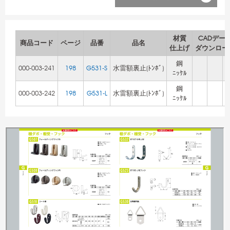
材質
CADデー
商品コード
ページ
品番
品名
仕上げ
ダウンロー
鋼
000-003-241
198
G531-S
水雷額裏止(ﾄﾝﾎﾞ)
ﾆｯｹﾙ
鋼
000-003-242
198
G531-L
水雷額裏止(ﾄﾝﾎﾞ)
ﾆｯｹﾙ