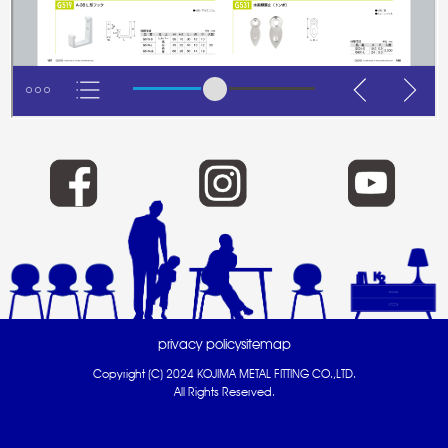
privacy policy
sitemap
Copyright (C) 2024 KOJIMA METAL FITTING CO.,LTD.
All Rights Reserved.