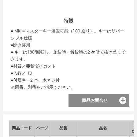
特徴
● MK ＝マスターキー装置可能（100 通り）。キーはリバー
シブル仕様
●開き扉用
● キーは180°回転し、施錠時、解錠時の2 ケ所で抜き差しで
きます。
●材質／亜鉛ダイカスト
●入数／ 10
●付属キー2 本、木ネジ付
※同番、別番をご指示ください。
商品お問合せ
商品コード
ページ
品番
品名
仕