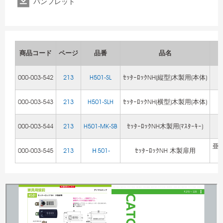
パンフレット
商品コード
ページ
品番
品名
000-003-542
213
H501-SL
ｾｯﾀｰﾛｯｸNH(縦型)木製用(本体)
ｱ
000-003-543
213
H501-SLH
ｾｯﾀｰﾛｯｸNH(横型)木製用(本体)
ｱ
000-003-544
213
H501-MK-SB
ｾｯﾀｰﾛｯｸNH木製用(ﾏｽﾀｰｷｰ)
亜鉛
000-003-545
213
Ｈ501-
ｾｯﾀｰﾛｯｸNH 木製扉用