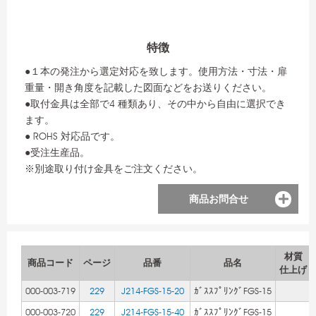
特徴
●１本の発注から選定対応を致します。使用方法・寸法・扉
重量・開き角度を記載した図面などをお送りください。
●取付金具は全部で4 種類あり、その中から自由に選択でき
ます。
● ROHS 対応品です。
●受注生産品。
※別途取り付け金具をご注文ください。
商品お問合せ
材質
商品コード
ページ
品番
品名
仕上げ
000-003-719
229
J214-FGS-15-20
ｶﾞｽｽﾌﾟﾘﾝｸﾞFGS-15
000-003-720
229
J214-FGS-15-40
ｶﾞｽｽﾌﾟﾘﾝｸﾞFGS-15