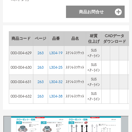
商品お問合せ
材質
CADデータ
商品コード
ページ
品番
品名
仕上げ
ダウンロード
SUS
000-004-629
263
L304-19
ｽﾃﾝﾚｽｿｹｯﾄ
ﾍｱｰﾗｲﾝ
SUS
000-004-630
263
L304-25
ｽﾃﾝﾚｽｿｹｯﾄ
ﾍｱｰﾗｲﾝ
SUS
000-004-631
263
L304-32
ｽﾃﾝﾚｽｿｹｯﾄ
ﾍｱｰﾗｲﾝ
SUS
000-004-632
263
L304-38
ｽﾃﾝﾚｽｿｹｯﾄ
ﾍｱｰﾗｲﾝ