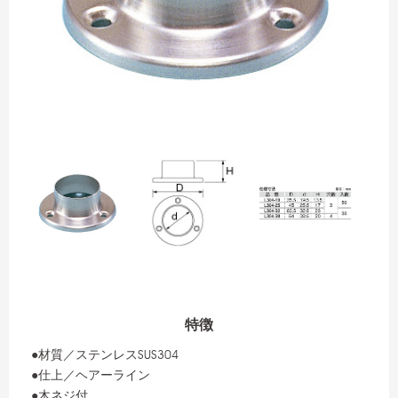
特徴
●材質／ステンレスSUS304
●仕上／ヘアーライン
●木ネジ付