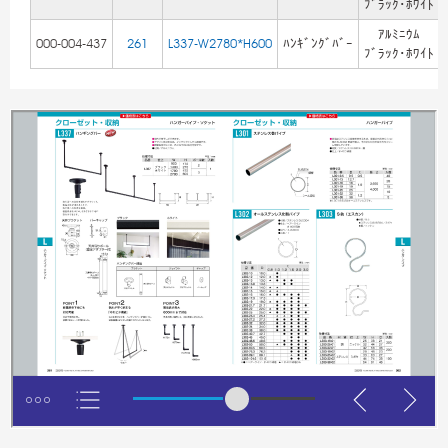
ﾌﾞﾗｯｸ･ﾎﾜｲﾄ
ｱﾙﾐﾆｳﾑ
000-004-437
261
L337-W2780*H600
ﾊﾝｷﾞﾝｸﾞﾊﾞｰ
ﾌﾞﾗｯｸ･ﾎﾜｲﾄ