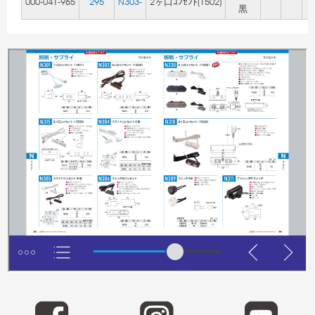
000-041-965
295
N303-
2ヶ口ｺﾝｾﾝﾄ(1502)
黒