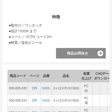
特徴
●取付け／ワンタッチ
●合計1500W まで
●コード／ VCTFK コード2m
●材質／塩化ビニール
商品お問合せ
材質
CADデータ
商品コード
ページ
品番
品名
仕上げ
ダウンロー
PC
000-005-332
295
N303-
2ヶ口ｺﾝｾﾝﾄ(1502)
白
PC
000-005-333
295
N303-
2ヶ口ｺﾝｾﾝﾄ(1502)
茶
PC