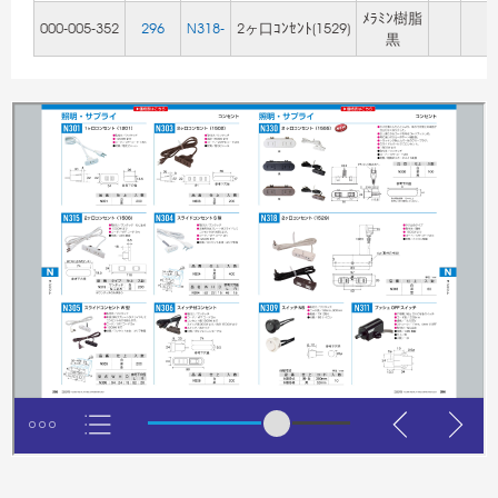
ﾒﾗﾐﾝ樹脂
000-005-352
296
N318-
2ヶ口ｺﾝｾﾝﾄ(1529)
黒