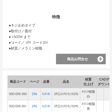
特徴
●ネジ止めタイプ
●取付け／面付
● 1500W まで
●コード／ VFF コード2m
●材質／メラミン樹脂
商品お問合せ
材質
CADデ
商品コード
ページ
品番
品名
仕上げ
ダウンロ
ﾒﾗﾐﾝ樹脂
000-005-350
296
N318-
2ｹ口ｺﾝｾﾝﾄ(1529)
白
ﾒﾗﾐﾝ樹脂
000-005-351
296
N318-
2ｹ口ｺﾝｾﾝﾄ(1529)
茶