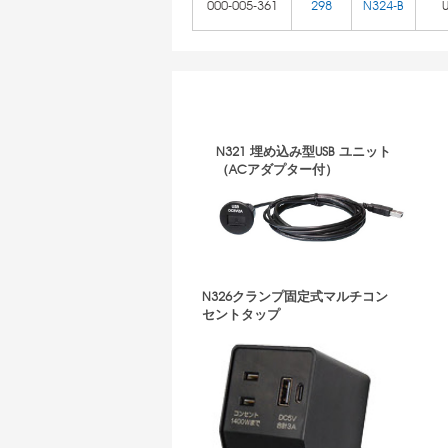
000-005-361
298
N324-B
N321 埋め込み型USB ユニット
（ACアダプター付）
N326クランプ固定式マルチコン
セントタップ