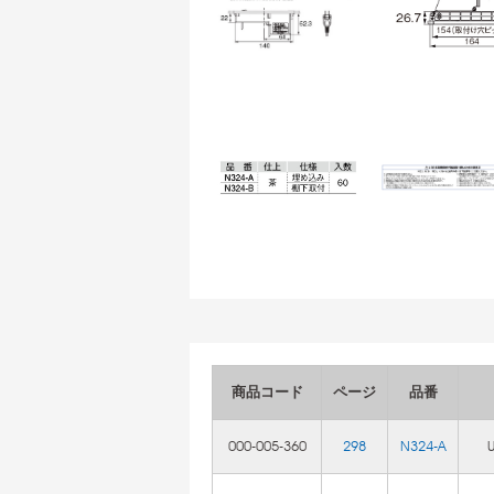
商品コード
ページ
品番
000-005-360
298
N324-A