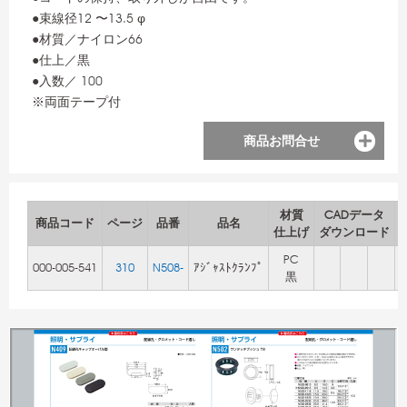
●束線径12 〜13.5 φ
●材質／ナイロン66
●仕上／黒
●入数／ 100
※両面テープ付
商品お問合せ
材質
CADデータ
商品コード
ページ
品番
品名
仕上げ
ダウンロード
PC
000-005-541
310
N508-
ｱｼﾞｬｽﾄｸﾗﾝﾌﾟ
黒