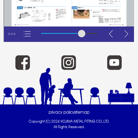
privacy policy
sitemap
Copyright (C) 2024 KOJIMA METAL FITTING CO.,LTD.
All Rights Reserved.