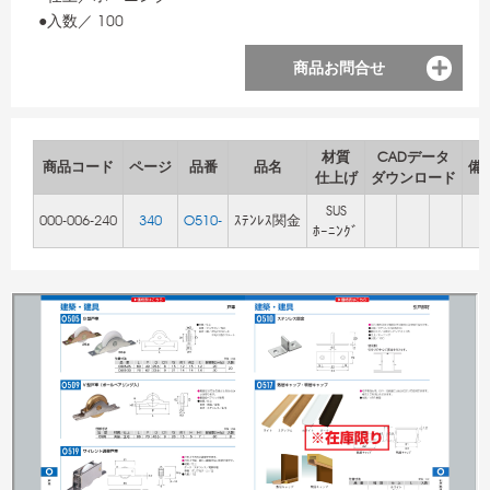
●入数／ 100
商品お問合せ
材質
CADデータ
商品コード
ページ
品番
品名
備
仕上げ
ダウンロード
SUS
000-006-240
340
O510-
ｽﾃﾝﾚｽ関金
ﾎｰﾆﾝｸﾞ