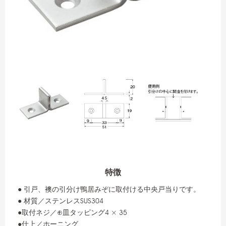
特徴
● 引戸、襖の引分け鴨居みぞに取付ける中央戸当りです。
● 材質／ステンレスSUS304
●取付ネジ／⊕皿タッピング4 × 35
●仕上／ホーニング