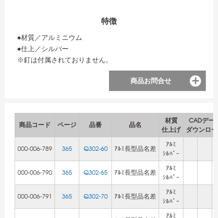
特徴
●材質／アルミニウム
●仕上／シルバー
※釘は付属されておりません。
商品お問合せ
材質
CADデー
商品コード
ページ
品番
品名
仕上げ
ダウンロー
ｱﾙﾐ
000-006-789
365
Q302-60
ｱﾙﾐ長型品名差
ｼﾙﾊﾞｰ
ｱﾙﾐ
000-006-790
365
Q302-65
ｱﾙﾐ長型品名差
ｼﾙﾊﾞｰ
ｱﾙﾐ
000-006-791
365
Q302-70
ｱﾙﾐ長型品名差
ｼﾙﾊﾞｰ
ｱﾙﾐ