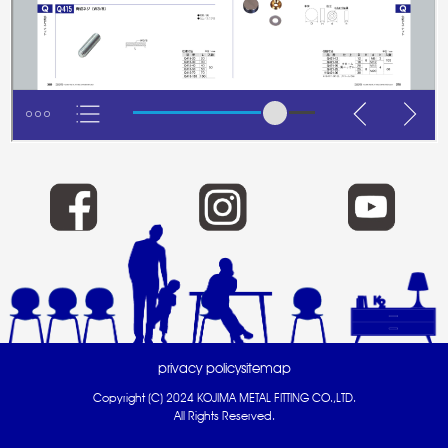
privacy policy
sitemap
Copyright (C) 2024 KOJIMA METAL FITTING CO.,LTD.
All Rights Reserved.