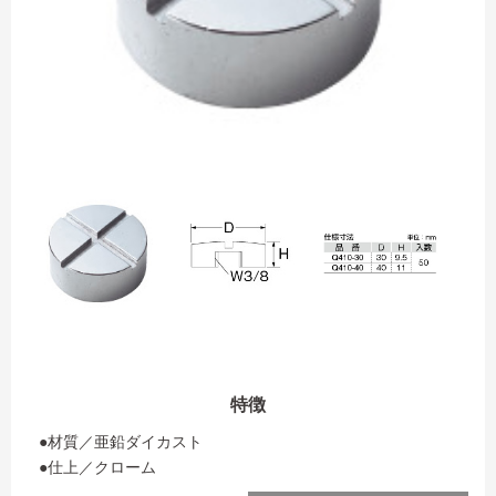
特徴
●材質／亜鉛ダイカスト
●仕上／クローム