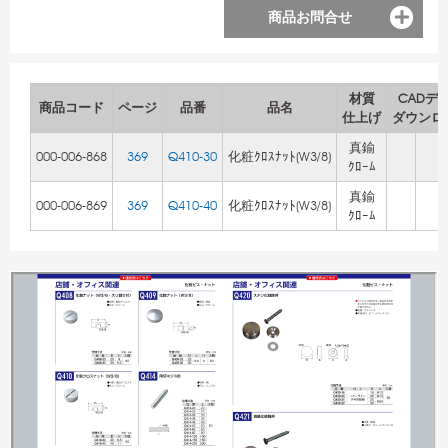
商品お問合せ
材質
CADデ
商品コード
ページ
品番
品名
仕上げ
ダウンロ
真鍮
000-006-868
369
Q410-30
化粧ｸﾛｽﾅｯﾄ(W3/8)
ｸﾛｰﾑ
真鍮
000-006-869
369
Q410-40
化粧ｸﾛｽﾅｯﾄ(W3/8)
ｸﾛｰﾑ