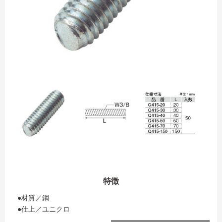
特徴
●材質／鋼
●仕上／ユニクロ