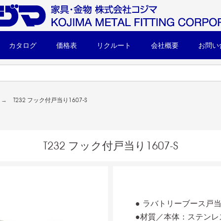
カタログ
価格表
リクルート
会社概要
お問い
T232 フック付戸当り1607-S
T232 フック付戸当り1607-S
● ラバトリーブース戸
●材質／本体：ステンレス