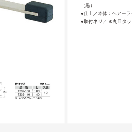
（黒）
●仕上／本体：ヘアーラ
●取付ネジ／ ⊕丸皿タッピ