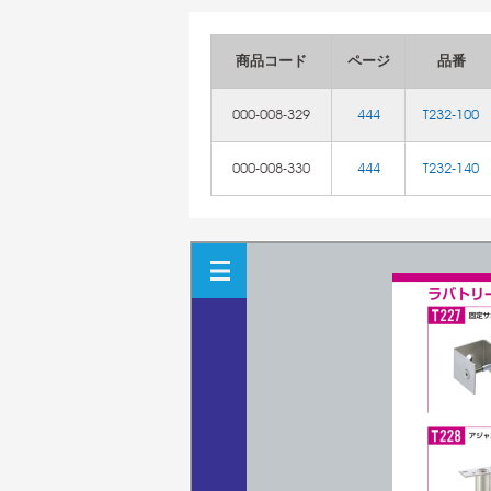
商品コード
ページ
品番
000-008-329
444
T232-100
000-008-330
444
T232-140