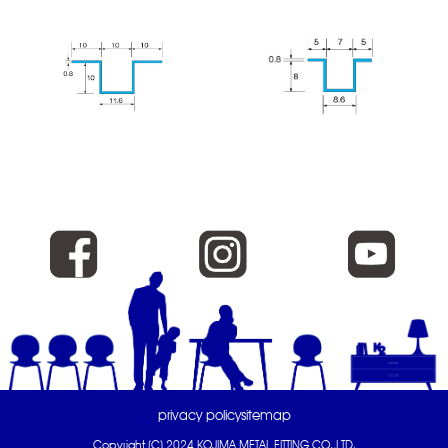
privacy policy
sitemap
Copyright (C) 2024 KOJIMA METAL FITTING CO.,LTD.