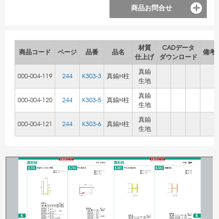
商品お問合せ
材質
CADデータ
商品コード
ページ
品番
品名
備考
仕上げ
ダウンロード
真鍮
000-004-119
244
K303-3
真鍮H柱
生地
真鍮
000-004-120
244
K303-5
真鍮H柱
生地
真鍮
000-004-121
244
K303-6
真鍮H柱
生地