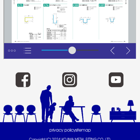
privacy policy
sitemap
Copyright (C) 2024 KOJIMA METAL FITTING CO.,LTD.