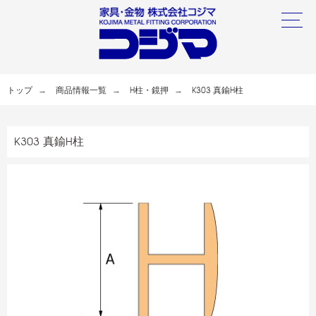
トップ
商品情報一覧
H柱・鏡押
K303 真鍮H柱
K303 真鍮H柱